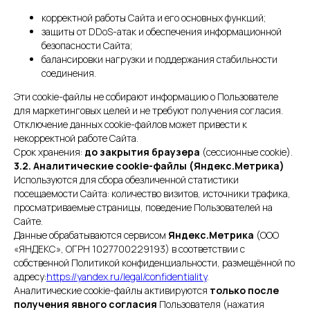
корректной работы Сайта и его основных функций;
защиты от DDoS-атак и обеспечения информационной
безопасности Сайта;
балансировки нагрузки и поддержания стабильности
соединения.
Эти cookie-файлы не собирают информацию о Пользователе
для маркетинговых целей и не требуют получения согласия.
Отключение данных cookie-файлов может привести к
некорректной работе Сайта.
Срок хранения:
до закрытия браузера
(сессионные cookie).
3.2. Аналитические cookie-файлы (Яндекс.Метрика)
Используются для сбора обезличенной статистики
посещаемости Сайта: количество визитов, источники трафика,
просматриваемые страницы, поведение Пользователей на
Сайте.
Данные обрабатываются сервисом
Яндекс.Метрика
(ООО
«ЯНДЕКС», ОГРН 1027700229193) в соответствии с
собственной Политикой конфиденциальности, размещённой по
адресу:
https://yandex.ru/legal/confidentiality
.
Аналитические cookie-файлы активируются
только после
получения явного согласия
Пользователя (нажатия