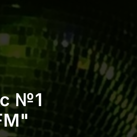
с №1
FM"