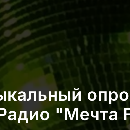
ыкальный опро
 Радио "Мечта 